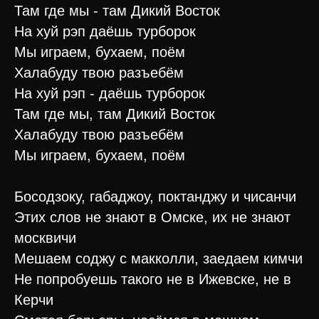
Там где мы - там Дикий Восток
На хуй рэп даёшь турборок
Мы играем, бухаем, поём
Халабуду твою разъебём
На хуй рэп - даёшь турборок
Там где мы, там Дикий Восток
Халабуду твою разъебём
Мы играем, бухаем, поём
Босодзоку, габаджоу, поктанджу и чисанчи
Этих слов не знают в Омске, их не знают
москвичи
Мешаем соджу с макколли, заедаем кимчи
Не попробуешь такого не в Ижевске, не в
Керчи