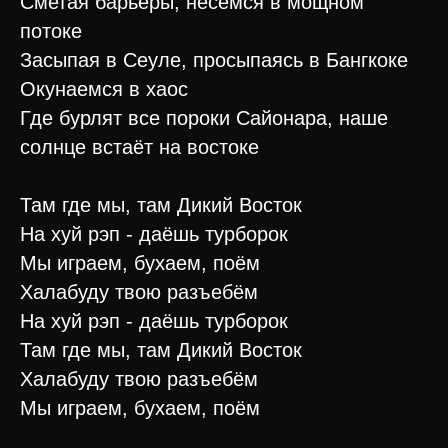
Сметая барьеры, несёмся в мощном
потоке
Засыпая в Сеуле, просыпаясь в Бангкоке
Окунаемся в хаос
Где бурлят все пороки Сайонара, наше
солнце встаёт на востоке
Там где мы, там Дикий Восток
На хуй рэп - даёшь турборок
Мы играем, бухаем, поём
Халабуду твою разъебём
На хуй рэп - даёшь турборок
Там где мы, там Дикий Восток
Халабуду твою разъебём
Мы играем, бухаем, поём