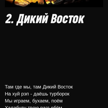
2. Дикий Восток
Там где мы, там Дикий Восток
На хуй рэп - даёшь турборок
Мы играем, бухаем, поём
Халабуду твою разъебём