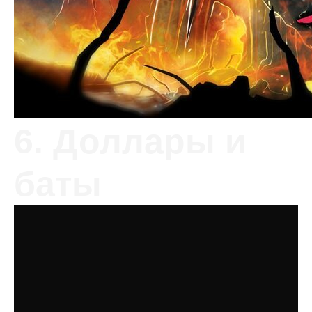
6. Доллары и
баты