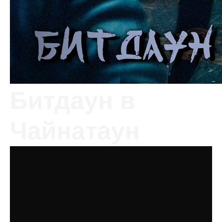
Битдаун в
Чайнатаун