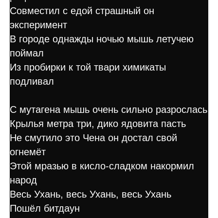
Совместил с едой страшный он
эксперимент
В городе однажды ночью мышь летучею
поймал
Из пробирки к той твари химикаты
подливал
С мутагена мышь очень сильно разрослась
Крылья метра три, дико ядовита пасть
Не смутило это Чена он достал свой
огнемёт
Этой мразью в кисло-сладком накормил
народ
Весь Ухань, весь Ухань, весь Ухань
Пошёл битдаун