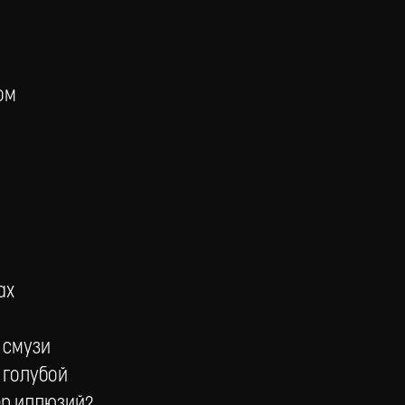
ом
ах
я смузи
 голубой
сер иллюзий?