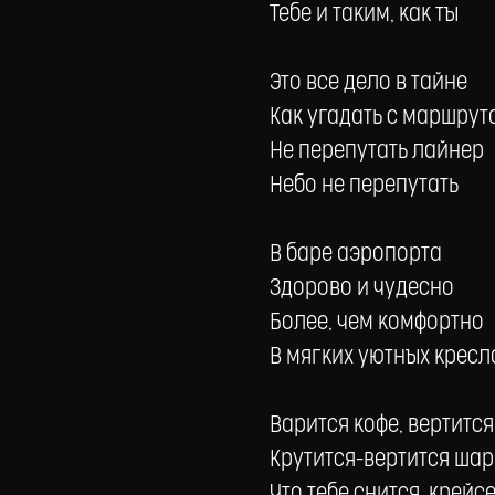
Тебе и таким, как ты
Это все дело в тайне
Как угадать с маршрут
Не перепутать лайнер
Небо не перепутать
В баре аэропорта
Здорово и чудесно
Более, чем комфортно
В мягких уютных кресл
Варится кофе, вертитс
Крутится-вертится шар
Что тебе снится, крей