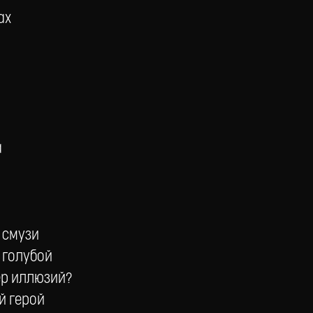
ах
а
я смузи
 голубой
сер иллюзий?
й герой