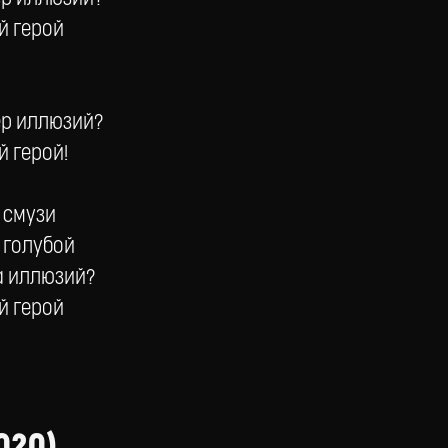
й герой
сер иллюзий?
й герой!
я смузи
 голубой
ва иллюзий?
й герой
020)