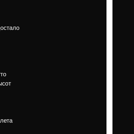
достало
уто
ысот
 лета