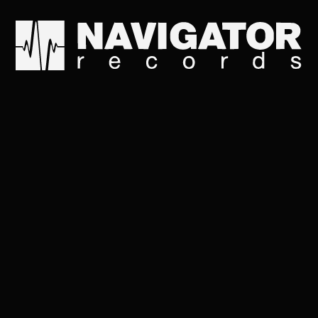
ЛЕТ. КО
ПРОСПЕК
АЛЬБОМ, 2025
➤
Navigator Records
Слушай на всех площадках: