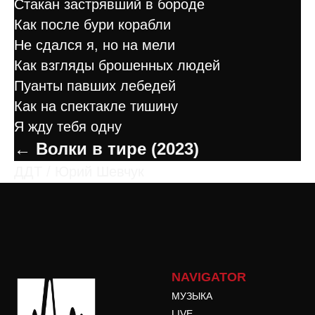
Стакан застрявший в бороде
Как после бури корабли
Не сдался я, но на мели
Как взгляды брошенных людей
Пуанты павших лебедей
Как на спектакле тишину
Я жду тебя одну
← Волки в тире (2023)
ДДТ / Юрий Шевчук
NAVIGATOR
МУЗЫКА
LIVE