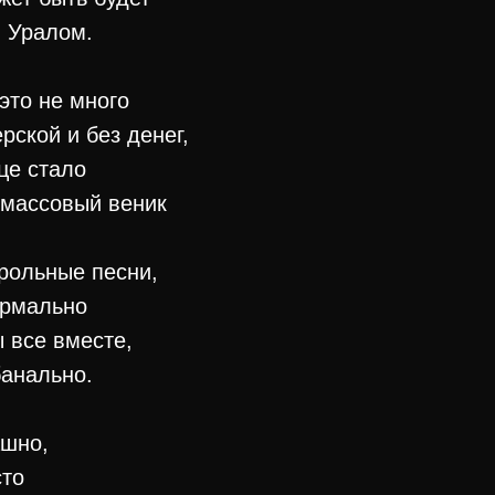
, Уралом.
это не много
рской и без денег,
це стало
тмассовый веник
’рольные песни,
ормально
ы все вместе,
банально.
ашно,
сто