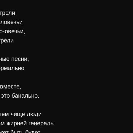
трели
еловечьи
о-овечьи,
грели
ьные песни,
нормально
 вместе,
 это банально.
 тем чище люди
ем жирней генералы
жет быть будет