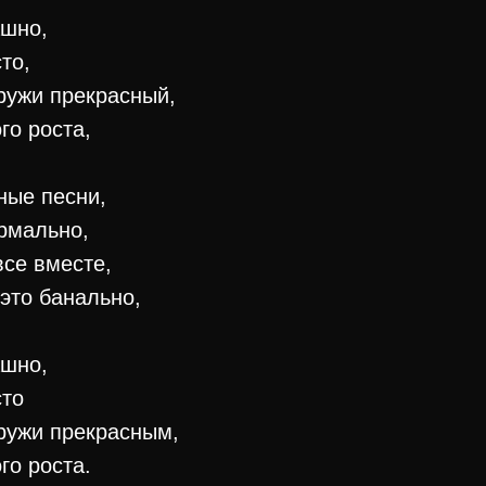
ашно,
то,
ружи прекрасный,
го роста,
ьные песни,
ормально,
все вместе,
это банально,
ашно,
сто
ружи прекрасным,
го роста.