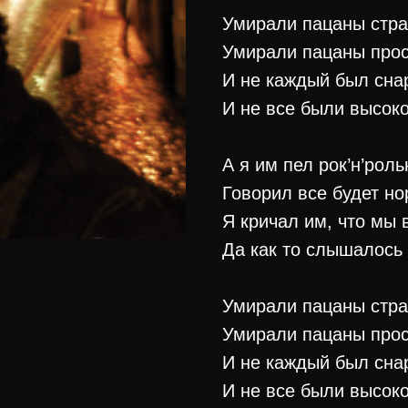
Умирали пацаны стр
Умирали пацаны прос
И не каждый был сна
И не все были высоко
А я им пел рок’н’рол
Говорил все будет н
Я кричал им, что мы 
Да как то слышалось 
Умирали пацаны стр
Умирали пацаны про
И не каждый был сна
И не все были высоко