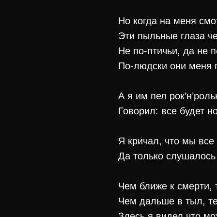
Но когда на меня смо
Эти пыльные глаза ч
Не по-птичьи, да не п
По-людски они меня 
А я им пел рок’н’рол
Говорил: все будет 
Я кричал, что мы все
Да только слушалось
Чем ближе к смерти,
Чем дальше в тыл, т
Здесь я видел что мо