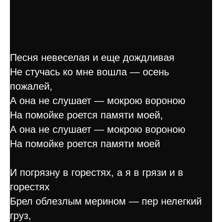
Песня невеселая и еще дождливая
Hе стучась ко мне вошла — осень
пожалей,
А она не слушает — мокрою вороною
Hа помойке роется памяти моей,
А она не слушает — мокрою вороною
Hа помойке роется памяти моей
И погрязну в горестях, а я в грязи и в
горестях
Брел облезлым мерином — пер нелегкий
груз,