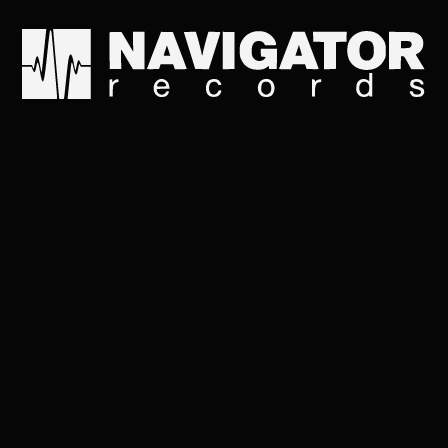
Когда закончится неф
Ты будешь опять со 
Когда закончится газ
Ты вернёшься ко мне
Мы посадим леса
И устроим рай в шал
Когда закончится всё
Будет объём в душе
Когда закончится неф
Наш президент умрёт
И мир станет немног