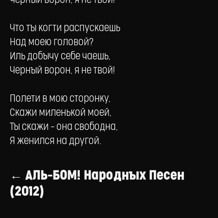
Черный ворон, я не твой!
Что ты когти распускаешь
Над моею головой?
Иль добычу себе чаешь,
Черный ворон, я не твой!
Полети в мою сторонку,
Скажи миленькой моей,
Ты скажи – она свободна,
Я женился на другой.
← АЛЬ-БОМ! Народных Песен
(2012)