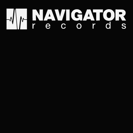
Что стоишь, качаясь,
Головой склоняясь д
А через дорогу, за р
Так же одиноко дуб с
Кабы мне, рябине, к 
Я б тогда не стала гн
Тонкими ветвями я б 
И его листвою день и
Но нельзя рябине к д
Знать ей, сиротине, 
Шо стоишь, качаясь, 
Головой склоняясь д