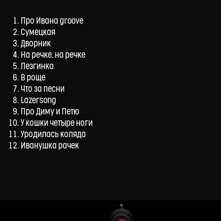
Про Ивана groove
Сумецкая
Дворник
На речке, на речке
Лезгинка
В роще
Что за песни
Lazersong
Про Диму и Петю
У кошки четыре ноги
Уродилась коляда
Иванушка рачек