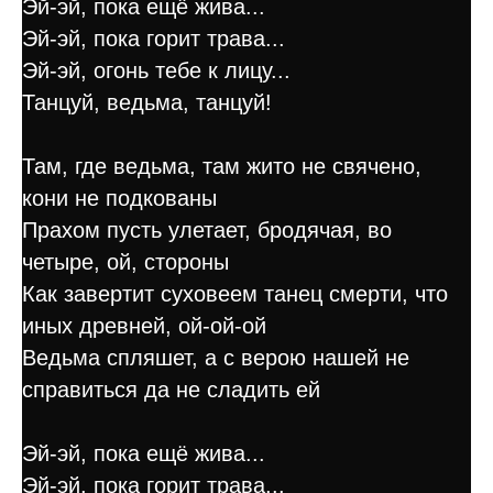
Эй-эй, пока ещё жива...
Эй-эй, пока горит трава...
Эй-эй, огонь тебе к лицу...
Танцуй, ведьма, танцуй!
Там, где ведьма, там жито не свячено,
кони не подкованы
Прахом пусть улетает, бродячая, во
четыре, ой, стороны
Как завертит суховеем танец смерти, что
иных древней, ой-ой-ой
Ведьма спляшет, а с верою нашей не
справиться да не сладить ей
Эй-эй, пока ещё жива...
Эй-эй, пока горит трава...