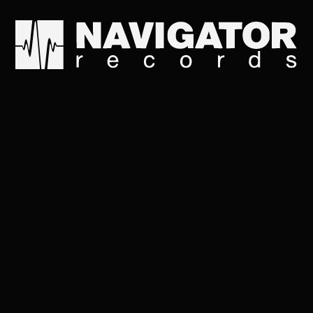
Я обещаю вернуться -
Когда короткая осен
Когда от холода жмут
И коль случится прос
Так дай мне воздух -
Я дам тебе бурю и, м
Твоё время течёт за 
Мои сны о тебе далек
Внизу проснутся мете
И зазвенят свиристел
За тем, что мы не до