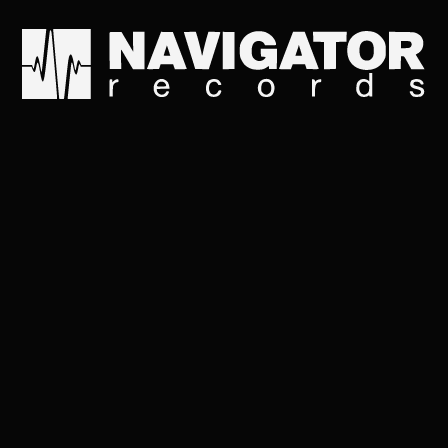
Сжата пружина, крути
Движутся гранулы пе
Силе назло вверх на
Вопреки законам при
Растут в мегаполисы 
И небоскрёбы вверх 
Каждый день приближ
Наши поступки, эмоц
Поднимают социум н