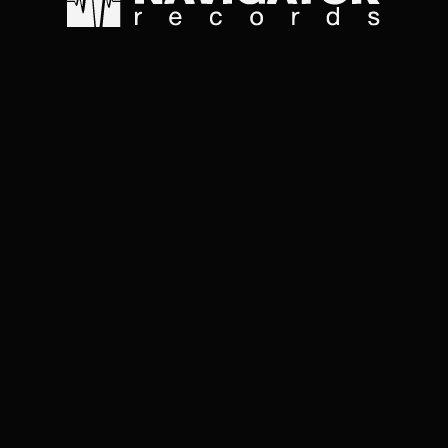
5. Доброе имя
Бывает, тебя
Уже несколько лет
Обходит весь транспорт
Стоишь, удивляешься