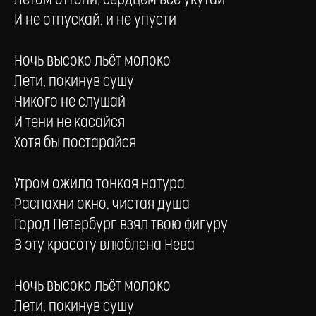
Летом оттопи, сердцем все укутай
И не отпускай, и не упусти
Ночь высоко льёт молоко
Лети, покинув сушу
Никого не слушай
И тени не касайся
Хотя бы постарайся
Утром ожила тонкая натура
Распахни окно, чистая душа
Город Петербург взял твою фигуру
В эту красоту влюблена Нева
Ночь высоко льёт молоко
Лети, покинув сушу