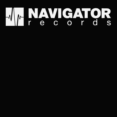
Снег пылью из-под но
Зашагал за горизонт
Всех, кто невзначай 
Он ласкал — милый 
А ночь вся белым-бел
Смотри-ка братец, Ии
Вон там, где розовее
Как снег танцует в о
Ты подожди меня не
Где костры кто-то за
Вот тебе Бог, а вот д