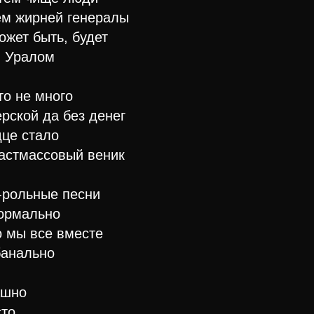
ем жирней генералы
ожет быть, будет
, Уралом
то не много
рской да без денег
дце стало
ластмассовый веник
н-рольные пeсни
нормально
о мы все вместе
 банально
ашно
сто