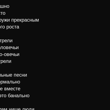
ашно
сто
ружи прекрасным
го роста
трели
еловечьи
по-овечьи
грели
льные пeсни
нормально
се вместе
это банально
 тем чище люди