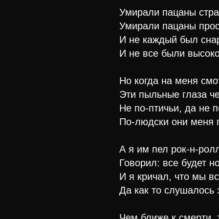
Умирали пацаны стр
Умирали пацаны про
И не каждый был сна
И не все были высоко
Но когда на меня смо
Эти пыльные глаза ч
Не по-птичьи, да не 
По-людски они меня 
А я им пел рок-н-рол
Говорил: все будет 
И я кричал, что мы в
Да как то слушалось 
Чем ближе к смерти,