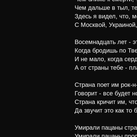
Чем дальше в тыл, т
Здесь я видел, что, м
С Москвой, Украиной
Восемнадцать лет - э
Когда бродишь по Тве
И не мало, когда сер
А от страны тебе - п
Страна поет им рок-
Говорит - все будет 
Страна кричит им, чт
Да звучит это как то
Умирали пацаны стр
Умирали пацаны про