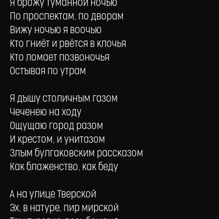
Я брожу туманной ночью
По проспектам, по дворам
Вижу ночью я воочью
Кто гниёт и рвётся в клочья
Кто ломает позвоночья
Остывая по утрам
Я дышу столичным газом
Чеченею на ходу
Ощущаю город разом
И крестом, и унитазом
Злым булгаковским рассказом
Как блаженство, как беду
А на улице Тверской
Эх, в натуре, пир мирской