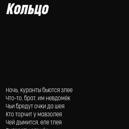
Кольцо
Ночь, куранты бьются злее
Что-то, брат, им невдомёк
Чьи бредут очки да шея
Кто торчит у мавзолея
Чей дымится, еле тлея