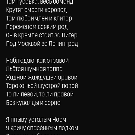
Там тусовка, весь бомонд
Крутят смерти хоровод
Там любой член и клитор
Переменам всяким рад
Он в Кремле стоит за Питер
Под Москвой за Ленинград
Наблюдаю, как отравой
Льётся шумная толпа
Жадной жаждущей оравой
Тараканьей шустрой лавой
То ли левой, то ли правой
Без кувалды и серпа
Я плыву усталым Ноем
Я кричу спасённым лодкам