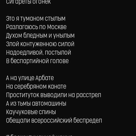
Сигареты огонёк
Это я туманом стылым
Разлагаюсь по Москве
Духом бледным и унылым
Злой контуженною силой
Надоедливой, постылой
В беспартийной голове
А на улице Арбате
На серебряном канате
Проституток выводили на расстрел
А из тьмы автомашины
Каучуковые спины
Обещали всероссийский беспредел