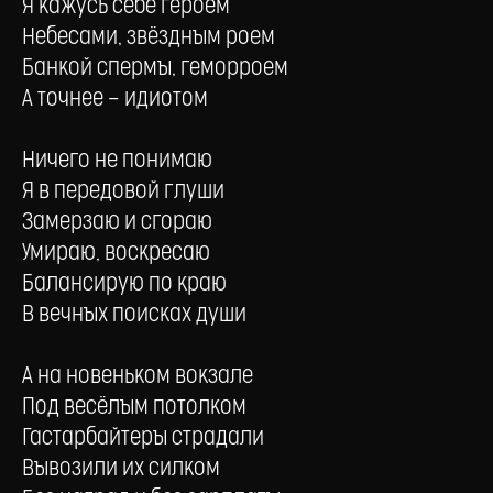
Я кажусь себе героем
Небесами, звёздным роем
Банкой спермы, геморроем
А точнее — идиотом
Ничего не понимаю
Я в передовой глуши
Замерзаю и сгораю
Умираю, воскресаю
Балансирую по краю
В вечных поисках души
А на новеньком вокзале
Под весёлым потолком
Гастарбайтеры страдали
Вывозили их силком