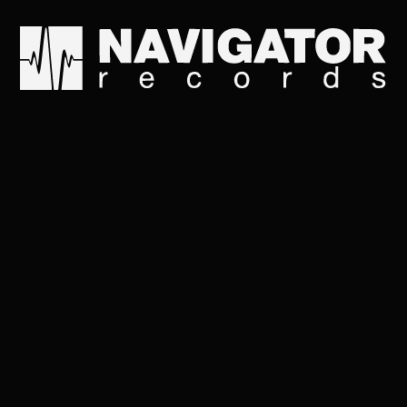
Кто о смерти скажет 
Жаль, нет чёрных ящ
Карандаш ломается, 
Капитан Колесников 
Карандаш ломается, 
Капитан Колесников 
Нас осталось нескол
Два отсека взорвано,
Знаю, нет спасения,
Ты найдёшь письмо м