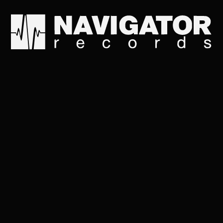
-Ну как Русский рок 
-Ну и нормально
-Слава Богу
-Ну что же, ещё каки
-Начнёт Алёна Роман
-Споёт вам хорошую 
-А вы сами то поёте?
-Да!
-А ну-ка проверим
-Ой мороз-мороз
-Не морозь меня