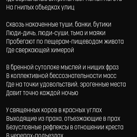
На гнилых объедках улиц
Сквозь накаченные туши, банки, бутики
Люди-дичь, люди-суши, тьма и маяки
Пробегают по пещерам-пищеводам живота
Где сверкающей химерой
В бренной сутолоке мыслей и нищих фраз
В коллективной бессознательности масс
Где на точки удовольствий, эрогенные места
Давит точно каждой ночью
У священных коров в красных углах
Выходящие из праха, отъезжающие в прах
Безусловные рефлексы в отношении креста
В черепах-подъездах