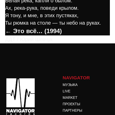
Белая река, капли о былом.
Ах, река-рука, поведи крылом.
Я тону, и мне, в этих пустяках,
Ты рюмка на столе — ты небо на руках.
← Это всё… (1994)
ДДТ / Юрий Шевчук
NAVIGATOR
МУЗЫКА
LIVE
MARKET
ПРОЕКТЫ
ПАРТНЕРЫ