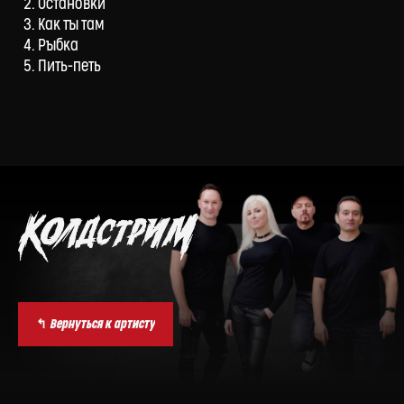
Остановки
Как ты там
Рыбка
Пить-петь
↰ Вернуться к артисту