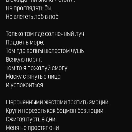
В ожидании знака \"стоп\".
Не проглядеть бы,
Не влететь лоб в лоб
Только там где солнечный луч
Падает в море,
Там где волны шелестом чушь
Всякую порят,
Там то я пожалуй смогу
Маску стянуть с лица
И успокоиться
Шераченными жестами тратить эмоции,
Круги нарезать как боцман без лоции.
Сжигая пустые дни
Меня не простят они