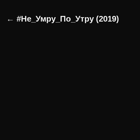
← #Не_Умру_По_Утру (2019)