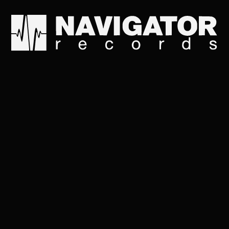
Твое не земное искусс
Где каждый считает, чт
Как жаль, что все это 
А что до меня, то отве
И не попытаться здесь 
Все корабли давно уже
Но в бешеном ритме тв
Ванильное небо, ведь ж
← Всё время л