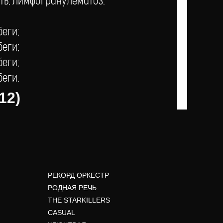
ть, лимфогранулематоз.
беги;
беги;
беги;
беги.
12)
РЕКОРД ОРКЕСТР
РОДНАЯ РЕЧЬ
THE STARKILLERS
CASUAL