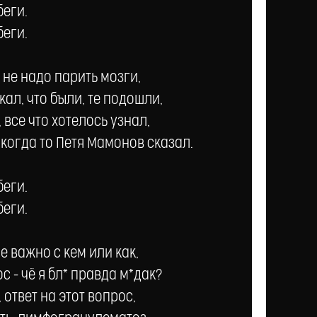
беги.
беги.
 не надо парить мозги,
ал, что были, те подошли,
 все что хотелось узнал,
 когда то Петя Мамонов сказал.
беги.
беги.
не важно с кем или как,
 - чё я бл* правда м*дак?
ответ на этот вопрос,