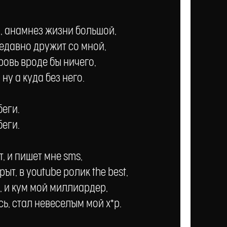
я, анамнез жизни большой,
едавно дружит со мной,
ровь вроде бы ничего,
ну а куда без него.
беги.
беги.
т, и пишет мне sms,
ыт, в youtube ролик the best,
, и кум мой миллиардер,
ь, стал невеселым мой х*р.