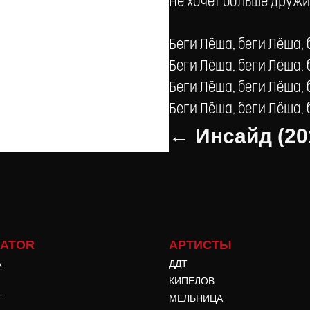
Не хочет больше дружи
Беги Лёша, беги Лёша, 
Беги Лёша, беги Лёша, 
Беги Лёша, беги Лёша, 
Беги Лёша, беги Лёша, 
← Инсайд (20
GATOR
АРТИСТЫ
А
ДДТ
КИПЕЛОВ
T
МЕЛЬНИЦА