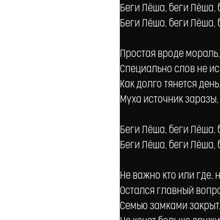
Беги Лёша, беги Лёша, 
Беги Лёша, беги Лёша, 
Простая вроде мораль,
Специально слов не иск
Как долго тянется день,
Муха источник заразы,
Беги Лёша, беги Лёша, 
Беги Лёша, беги Лёша, 
Не важно кто или где, 
Остался главный вопрос
Семью замками закрыт, 