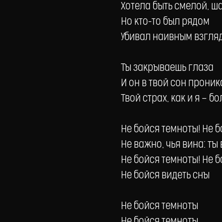
Хотела быть смелой, ш
Но кто-то был рядом
Убивал наивным взгля
Ты закрываешь глаза
И он в твой сон проник
Твой страх, как и я — бо
Не бойся темноты! Не 
Не важно, чья вина: ты
Не бойся темноты! Не 
Не бойся видеть сны
Не бойся темноты
Не бойся темноты