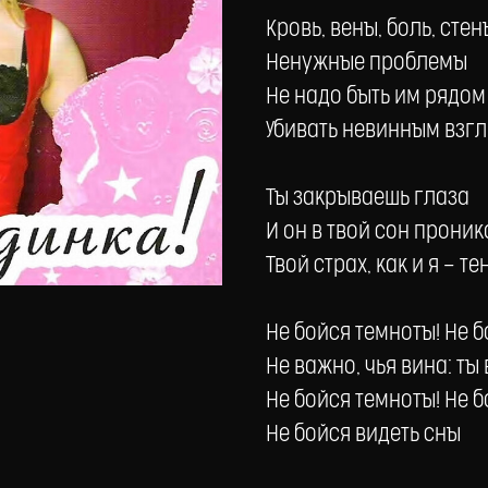
Кровь, вены, боль, стен
Ненужные проблемы
Не надо быть им рядом
Убивать невинным взг
Ты закрываешь глаза
И он в твой сон проник
Твой страх, как и я — те
Не бойся темноты! Не 
Не важно, чья вина: ты
Не бойся темноты! Не 
Не бойся видеть сны