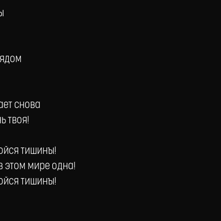
ы
лядом
ает снова
нь твоя!
бойся тишины!
 в этом мире одна!
бойся тишины!