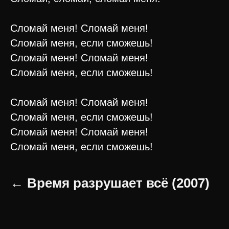
Сломай меня! Сломай меня!
Сломай меня, если сможешь!
Сломай меня! Сломай меня!
Сломай меня, если сможешь!
Сломай меня! Сломай меня!
Сломай меня, если сможешь!
Сломай меня! Сломай меня!
Сломай меня, если сможешь!
← Время разрушает всё (2007)