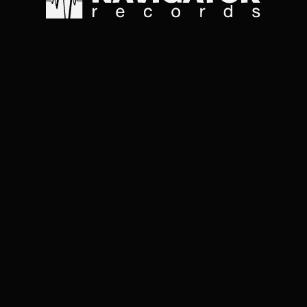
Если мне сломают ручки
Вырастут, вырастут крылышки
Если мне выколют глазки
Я больше не увижу зла
Если мне сделают больно
Я больше ничего не почувствую
Но если я сделаю больно
Ты узнаешь, что такое боль
Но если ты подумал, что я — игрушка